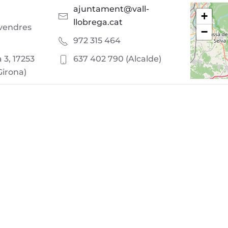
ajuntament@vall-
+
llobrega.cat
ivendres
−
972 315 464
a 3, 17253
637 402 790 (Alcalde)
Girona)