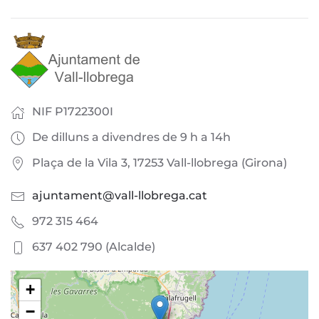
NIF P1722300I
De dilluns a divendres de 9 h a 14h
Plaça de la Vila 3, 17253 Vall-llobrega (Girona)
ajuntament@vall-llobrega.cat
972 315 464
637 402 790 (Alcalde)
+
−