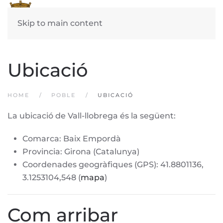
Skip to main content
Ubicació
HOME
POBLE
UBICACIÓ
La ubicació de Vall-llobrega és la següent:
Comarca: Baix Empordà
Provincia: Girona (Catalunya)
Coordenades geogràfiques (GPS): 41.8801136,
3.1253104,548 (
mapa
)
Com arribar