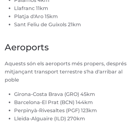
Palamós 4km
Llafranc 11km
Platja d'Aro 15km
Sant Feliu de Guíxols 21km
Aeroports
Aquests són els aeroports més propers, després
mitjançant transport terrestre s'ha d'arribar al
poble
Girona-Costa Brava (GRO) 45km
Barcelona-El Prat (BCN) 144km
Perpinyà-Rivesaltes (PGF) 123km
Lleida-Alguaire (ILD) 270km