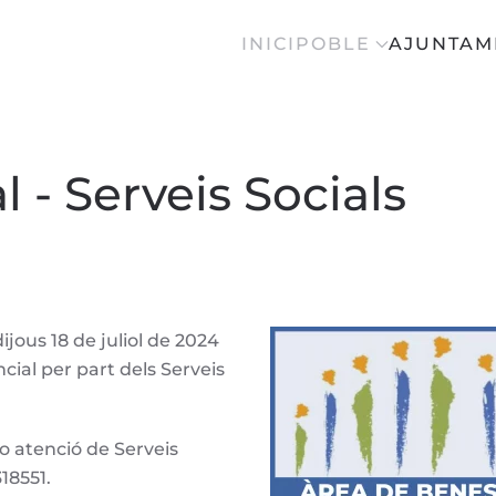
INICI
POBLE
AJUNTAM
 - Serveis Socials
jous 18 de juliol de 2024
ncial per part dels Serveis
 o atenció de Serveis
318551.