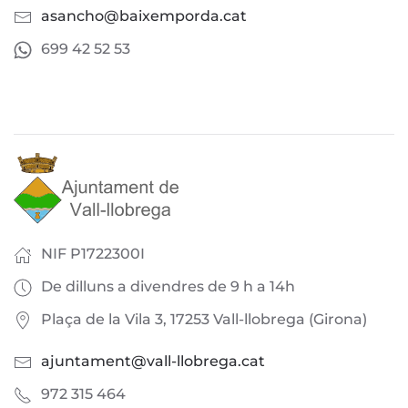
asancho@baixemporda.cat
699 42 52 53
NIF P1722300I
De dilluns a divendres de 9 h a 14h
Plaça de la Vila 3, 17253 Vall-llobrega (Girona)
ajuntament@vall-llobrega.cat
972 315 464