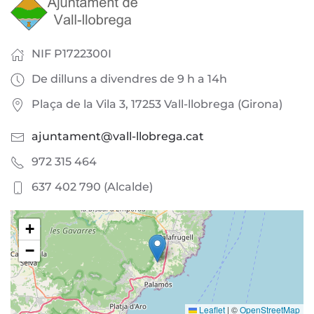
NIF P1722300I
De dilluns a divendres de 9 h a 14h
Plaça de la Vila 3, 17253 Vall-llobrega (Girona)
ajuntament@vall-llobrega.cat
972 315 464
637 402 790 (Alcalde)
+
−
Leaflet
|
©
OpenStreetMap