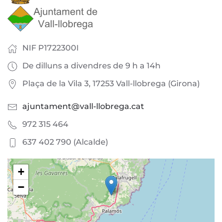
NIF P1722300I
De dilluns a divendres de 9 h a 14h
Plaça de la Vila 3, 17253 Vall-llobrega (Girona)
ajuntament@vall-llobrega.cat
972 315 464
637 402 790 (Alcalde)
+
−